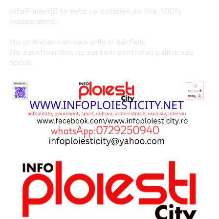
InfoPloiestiCity este un cotidian on line, 100%
independent.
Nu urmărim can-can-urile și bârfele.
Ne autofinanțăm, nu suntem controlați politic sau
social.