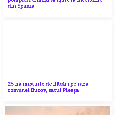
pompieri trimiși să ajute la incendiile
din Spania
25 ha mistuite de flăcări pe raza
comunei Bucov, satul Pleașa