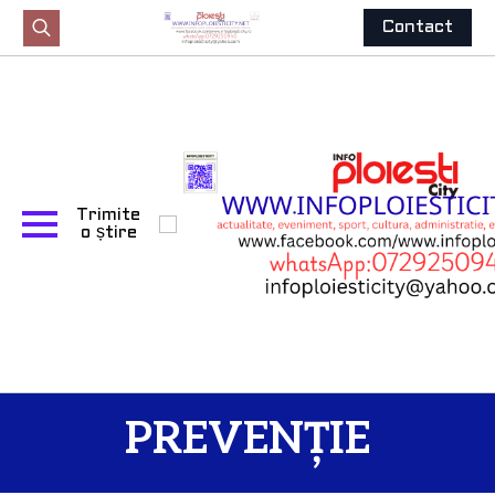
Contact
Search
for:
Trimite
o știre
PREVENȚIE