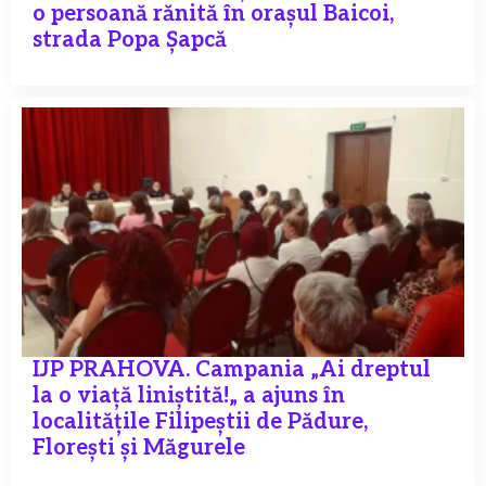
o persoană rănită în orașul Baicoi,
strada Popa Șapcă
IJP PRAHOVA. Campania „Ai dreptul
la o viață liniștită!„ a ajuns în
localitățile Filipeștii de Pădure,
Florești și Măgurele