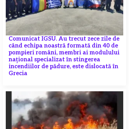
Comunicat IGSU. Au trecut zece zile de
când echipa noastră formată din 40 de
pompieri români, membri ai modulului
național specializat în stingerea
incendiilor de pădure, este dislocată în
Grecia