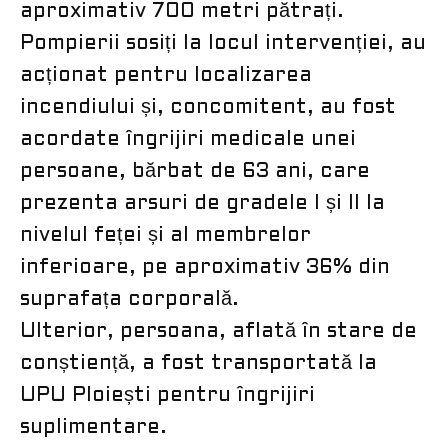
aproximativ 700 metri pătrați.
Pompierii sosiți la locul intervenției, au
acționat pentru localizarea
incendiului și, concomitent, au fost
acordate îngrijiri medicale unei
persoane, bărbat de 63 ani, care
prezenta arsuri de gradele I și II la
nivelul feței și al membrelor
inferioare, pe aproximativ 36% din
suprafața corporală.
Ulterior, persoana, aflată în stare de
conștiență, a fost transportată la
UPU Ploiești pentru îngrijiri
suplimentare.