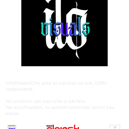
InfoPloiestiCity este un cotidian on line, 100%
independent.
Nu urmărim can-can-urile și bârfele.
Ne autofinanțăm, nu suntem controlați politic sau
social.