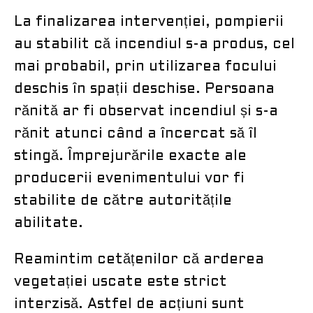
La finalizarea intervenției, pompierii
au stabilit că incendiul s-a produs, cel
mai probabil, prin utilizarea focului
deschis în spații deschise. Persoana
rănită ar fi observat incendiul și s-a
rănit atunci când a încercat să îl
stingă. Împrejurările exacte ale
producerii evenimentului vor fi
stabilite de către autoritățile
abilitate.
Reamintim cetățenilor că arderea
vegetației uscate este strict
interzisă. Astfel de acțiuni sunt