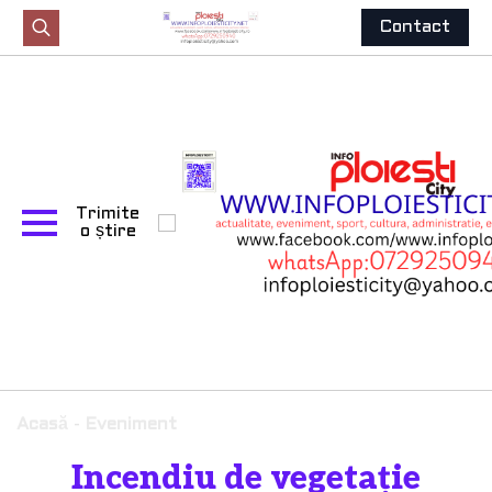
Contact
Search
for:
Trimite
o știre
Acasă
-
Eveniment
Incendiu de vegetație