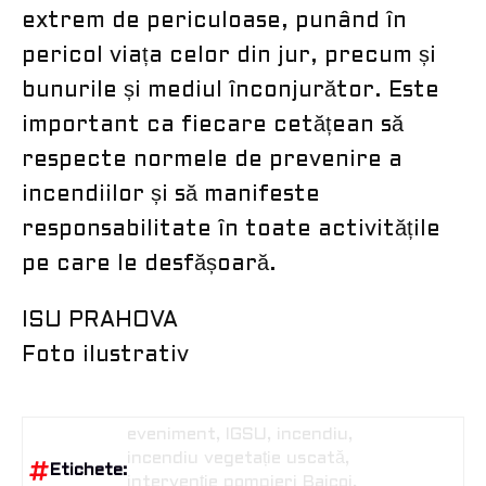
extrem de periculoase, punând în
pericol viața celor din jur, precum și
bunurile și mediul înconjurător. Este
important ca fiecare cetățean să
respecte normele de prevenire a
incendiilor și să manifeste
responsabilitate în toate activitățile
pe care le desfășoară.
ISU PRAHOVA
Foto ilustrativ
eveniment
IGSU
incendiu
incendiu vegetație uscată
Etichete:
intervenție pompieri Baicoi