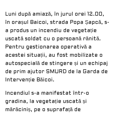
Luni după amiază, în jurul orei 12.00,
în orașul Baicoi, strada Popa Șapcă, s-
a produs un incendiu de vegetație
uscată soldat cu o persoană rănită.
Pentru gestionarea operativă a
acestei situații, au fost mobilizate o
autospecială de stingere și un echipaj
de prim ajutor SMURD de la Garda de
Intervenție Băicoi.
Incendiul s-a manifestat într-o
gradina, la vegetație uscată și
mărăciniș, pe o suprafață de