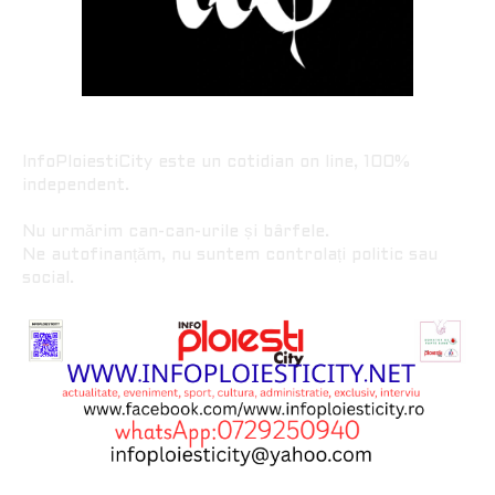
InfoPloiestiCity este un cotidian on line, 100%
independent.
Nu urmărim can-can-urile și bârfele.
Ne autofinanțăm, nu suntem controlați politic sau
social.