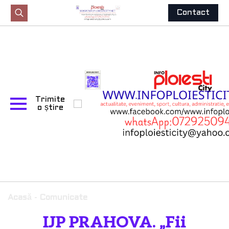
Contact
Search
for:
Trimite
o știre
Acasă
-
Comunicate
IJP PRAHOVA. „Fii