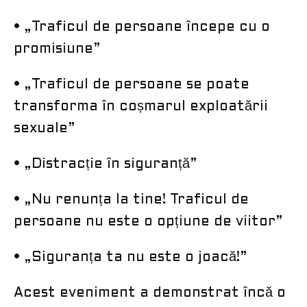
• „Traficul de persoane începe cu o
promisiune”
• „Traficul de persoane se poate
transforma în coșmarul exploatării
sexuale”
• „Distracție în siguranță”
• „Nu renunța la tine! Traficul de
persoane nu este o opțiune de viitor”
• „Siguranța ta nu este o joacă!”
Acest eveniment a demonstrat încă o