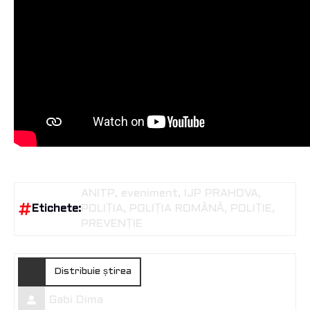
ANITP
eveniment
IJP PRAHOVA
Etichete:
POLIȚIA
POLIȚIA ROMÂNĂ
POLIȚIE
PREVENȚIE
Distribuie știrea
Gabi Dima