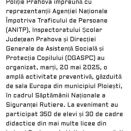
Poliție Prahova împreună cu
reprezentanții Agenției Naționale
Împotriva Traficului de Persoane
(ANITP), Inspectoratului Școlar
Județean Prahova și Direcției
Generale de Asistență Socială și
Protecția Copilului (DGASPC) au
organizat, marți, 20 mai 2025, o
amplă activitate preventivă, găzduită
de sala Europa din municipiul Ploiești,
în cadrul Săptămânii Naționale a
Siguranței Rutiere. La eveniment au
participat 350 de elevi și 30 de cadre
didactice din mai multe licee din