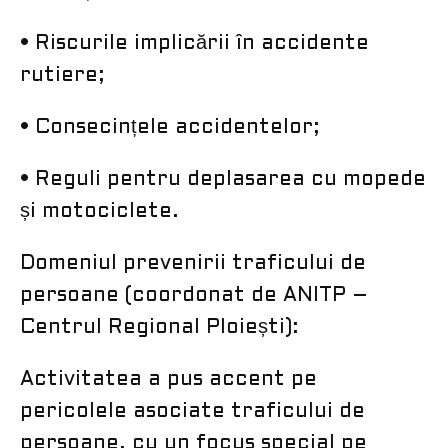
• Riscurile implicării în accidente
rutiere;
• Consecințele accidentelor;
• Reguli pentru deplasarea cu mopede
și motociclete.
Domeniul prevenirii traficului de
persoane (coordonat de ANITP –
Centrul Regional Ploiești):
Activitatea a pus accent pe
pericolele asociate traficului de
persoane, cu un focus special pe