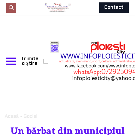
Contact
Search
for:
Trimite
o știre
Acasă
-
Social
Un bărbat din municipiul