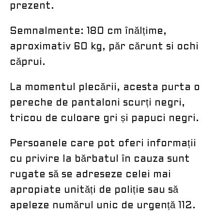
prezent.
Semnalmente: 180 cm înălțime,
aproximativ 60 kg, păr cărunt si ochi
căprui.
La momentul plecării, acesta purta o
pereche de pantaloni scurți negri,
tricou de culoare gri și papuci negri.
Persoanele care pot oferi informații
cu privire la bărbatul în cauza sunt
rugate să se adreseze celei mai
apropiate unități de poliție sau să
apeleze numărul unic de urgență 112.