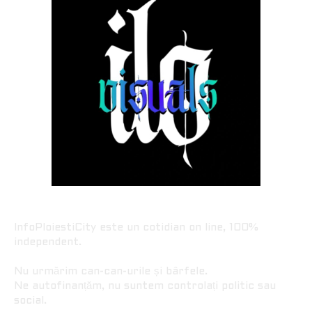
InfoPloiestiCity este un cotidian on line, 100%
independent.
Nu urmărim can-can-urile și bârfele.
Ne autofinanțăm, nu suntem controlați politic sau
social.