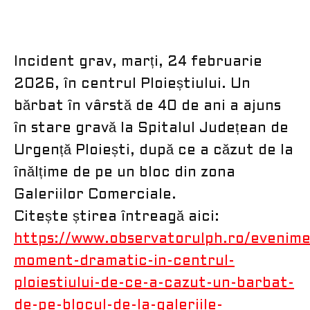
Incident grav, marți, 24 februarie
2026, în centrul Ploieștiului. Un
bărbat în vârstă de 40 de ani a ajuns
în stare gravă la Spitalul Județean de
Urgență Ploiești, după ce a căzut de la
înălțime de pe un bloc din zona
Galeriilor Comerciale.
Citește știrea întreagă aici:
https://www.observatorulph.ro/evenim
moment-dramatic-in-centrul-
ploiestiului-de-ce-a-cazut-un-barbat-
de-pe-blocul-de-la-galeriile-