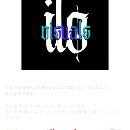
InfoPloiestiCity este un cotidian on line, 100%
independent.
Nu urmărim can-can-urile și bârfele.
Ne autofinanțăm, nu suntem controlați politic sau
social.