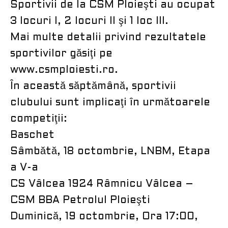
Sportivii de la CSM Ploieşti au ocupat
3 locuri I, 2 locuri II şi 1 loc III.
Mai multe detalii privind rezultatele
sportivilor găsiţi pe
www.csmploiesti.ro.
În această săptămână, sportivii
clubului sunt implicaţi în următoarele
competiţii:
Baschet
Sâmbătă, 18 octombrie, LNBM, Etapa
a V-a
CS Vâlcea 1924 Râmnicu Vâlcea –
CSM BBA Petrolul Ploieşti
Duminică, 19 octombrie, Ora 17:00,