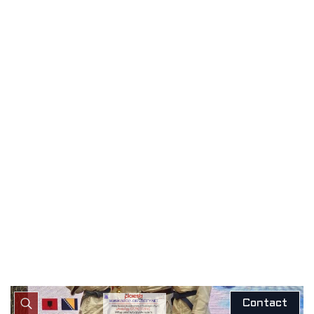
sportivii de la CSM
PLOIEȘTI, în perioada 8-12
octombrie 2025