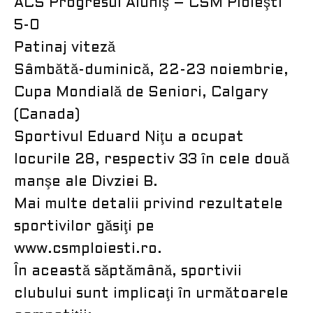
ACS Progresul Aluniş – CSM Ploieşti
5-0
Patinaj viteză
Sâmbătă-duminică, 22-23 noiembrie,
Cupa Mondială de Seniori, Calgary
(Canada)
Sportivul Eduard Niţu a ocupat
locurile 28, respectiv 33 în cele două
manşe ale Divziei B.
Mai multe detalii privind rezultatele
sportivilor găsiţi pe
www.csmploiesti.ro.
În această săptămână, sportivii
clubului sunt implicaţi în următoarele