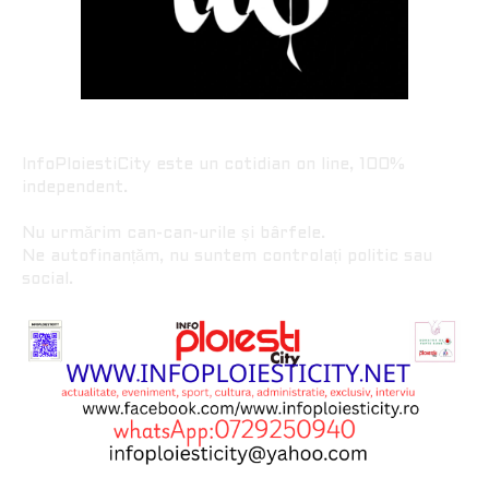
InfoPloiestiCity este un cotidian on line, 100%
independent.
Nu urmărim can-can-urile și bârfele.
Ne autofinanțăm, nu suntem controlați politic sau
social.