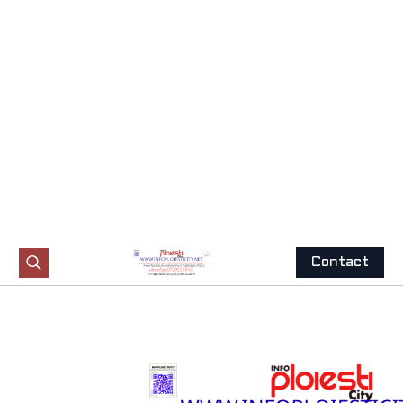
Contact
Search
for:
Trimite
o știre
Acasă
-
Sport
Rezultatele obţinute de