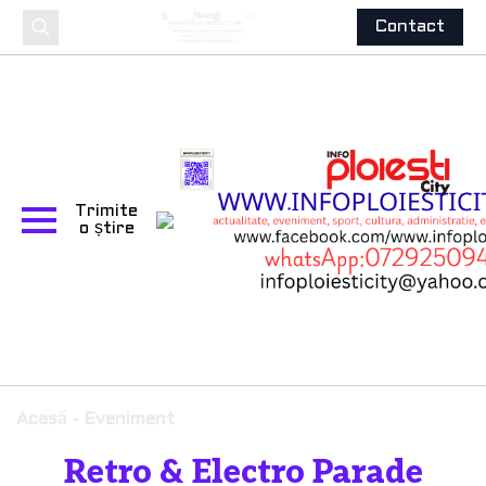
Contact
Search
for:
Trimite
o știre
Acasă
-
Eveniment
Retro & Electro Parade