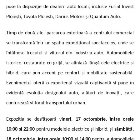
puse la dispoziție de dealerii auto locali, inclusiv Eurial Invest
Ploiești, Toyota Ploiești, Darius Motors și Quantum Auto.
Timp de două zile, parcarea exterioară a centrului comercial
se transformă într-un spațiu expozițional spectaculos, unde se
întâlnesc trecutul și viitorul din industria auto. Automobilele
istorice, restaurate cu grijă, se aliniază lângă cele electrice și
hibrid, care pun accent pe confort și mobilitate sustenabilă.
Evenimentul oferă o experiență vizuală captivantă și pune în
evidență evoluția designului auto, alături de inovații, care
conturează viitorul transportului urban.
Expoziția se desfășoară v
ineri, 17 octombrie, între orele
10:00 și 22:00
pentru modelele electrice și hibrid, și
sâmbătă,
18 octombrie, între orele 10:00 și 14:00
pentru automobilele