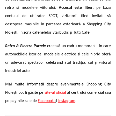
retro și modelele viitorului.
Accesul este liber
, pe baza
contului de utilizator SPOT, vizitatorii fiind invitați să
descopere mașinile în parcarea exterioară a Shopping City
Ploiești, în zona cafenelelor Starbucks și Tutti Café.
Retro & Electro Parade
creează un cadru memorabil, în care
automobilele istorice, modelele electrice și cele hibrid oferă
un adevărat spectacol, celebrând atât tradiția, cât și viitorul
industriei auto.
Mai multe informații despre evenimentele Shopping City
Ploiești pot fi găsite pe
site-ul oficial
al centrului comercial sau
pe paginile sale de
Facebook
și
Instagram
.