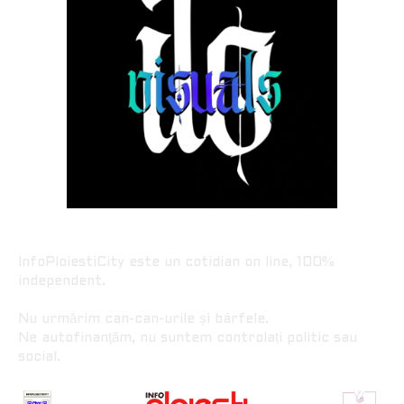
InfoPloiestiCity este un cotidian on line, 100%
independent.
Nu urmărim can-can-urile și bârfele.
Ne autofinanțăm, nu suntem controlați politic sau
social.