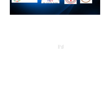
2026 - Info Ploiești City. Toate drepturile
rezervate!