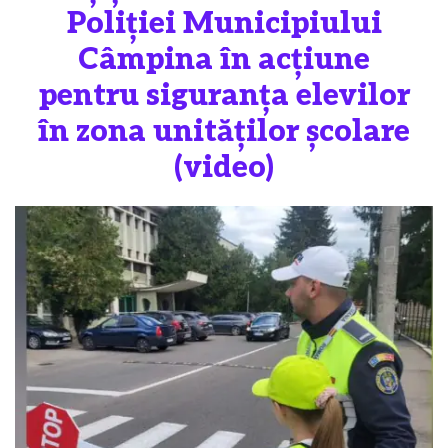
Poliției Municipiului
Câmpina în acțiune
pentru siguranța elevilor
în zona unităților școlare
(video)