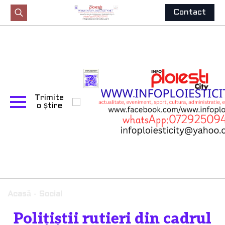
Contact
Search
for:
Trimite
o știre
Acasă
-
Social
Polițiștii rutieri din cadrul