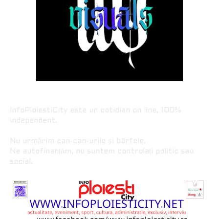
InfoPloiestiCity este un cotidian on line, 100%
independent.
Nu urmărim can-can-urile și bârfele.
Ne autofinanțăm, nu suntem controlați politic sau
social.