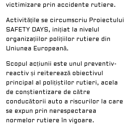
victimizare prin accidente rutiere.
Activitățile se circumscriu Proiectului
SAFETY DAYS, inițiat la nivelul
organizațiilor polițiilor rutiere din
Uniunea Europeană.
Scopul acțiunii este unul preventiv-
reactiv și reiterează obiectivul
principal al polițiștilor rutieri, acela
de conștientizare de către
conducătorii auto a riscurilor la care
se expun prin nerespectarea
normelor rutiere în vigoare.