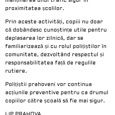
menținerea unui trafic sigur în
proximitatea școlilor.
Prin aceste activități, copiii nu doar
că dobândesc cunoștințe utile pentru
deplasarea lor zilnică, dar se
familiarizează și cu rolul polițiștilor în
comunitate, dezvoltând respectul și
responsabilitatea față de regulile
rutiere.
Polițiștii prahoveni vor continua
acțiunile preventive pentru ca drumul
copiilor către școală să fie mai sigur.
IJP PRAHOVA