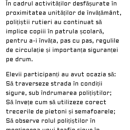
În cadrul activităților desfășurate în
proximitatea unităților de învățământ,
polițiștii rutieri au continuat să
implice copiii în patrula școlară,
pentru a-i învăța, pas cu pas, regulile
de circulație și importanța siguranței
pe drum.
Elevii participanți au avut ocazia să:
Să traverseze strada în condiții
sigure, sub îndrumarea polițiștilor;
Să învețe cum să utilizeze corect
trecerile de pietoni și semafoarele;
Să observe rolul polițiștilor în