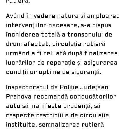
rutieră.
Având în vedere natura și amploarea
intervențiilor necesare, s-a dispus
închiderea totală a tronsonului de
drum afectat, circulația rutieră
urmând a fi reluată după finalizarea
lucrărilor de reparație și asigurarea
condițiilor optime de siguranță.
Inspectoratul de Poliție Județean
Prahova recomandă conducătorilor
auto să manifeste prudență, să
respecte restricțiile de circulație
instituite, semnalizarea rutieră