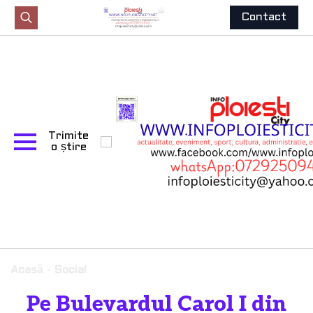
Contact
Search
for:
Trimite
o știre
Acasă
-
Social
Pe Bulevardul Carol I din