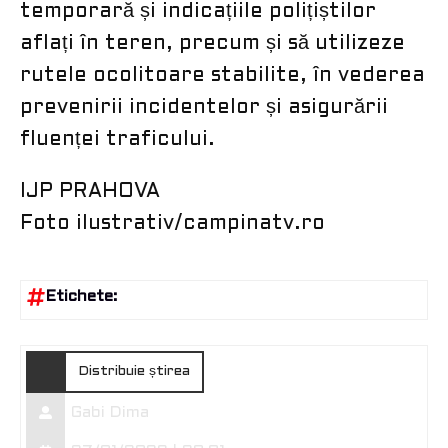
temporară și indicațiile polițiștilor
aflați în teren, precum și să utilizeze
rutele ocolitoare stabilite, în vederea
prevenirii incidentelor și asigurării
fluenței traficului.
IJP PRAHOVA
Foto ilustrativ/campinatv.ro
Etichete:
Distribuie știrea
Gabi Dima