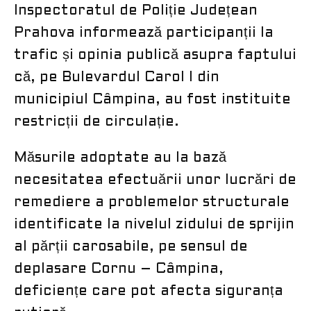
Inspectoratul de Poliție Județean
Prahova informează participanții la
trafic și opinia publică asupra faptului
că, pe Bulevardul Carol I din
municipiul Câmpina, au fost instituite
restricții de circulație.
Măsurile adoptate au la bază
necesitatea efectuării unor lucrări de
remediere a problemelor structurale
identificate la nivelul zidului de sprijin
al părții carosabile, pe sensul de
deplasare Cornu – Câmpina,
deficiențe care pot afecta siguranța