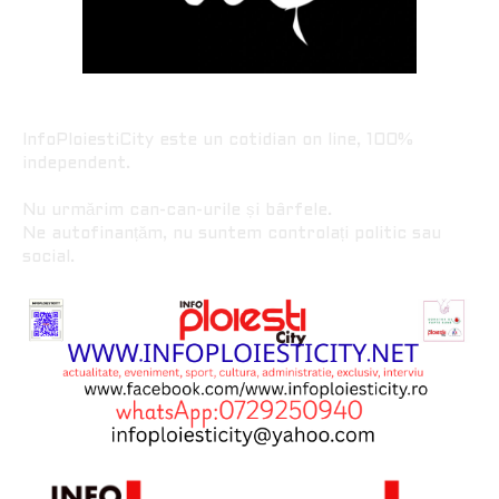
InfoPloiestiCity este un cotidian on line, 100%
independent.
Nu urmărim can-can-urile și bârfele.
Ne autofinanțăm, nu suntem controlați politic sau
social.