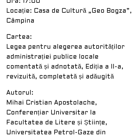
​Ora: 17:00
​Locație: Casa de Cultură „Geo Bogza”,
Câmpina
Cartea:
​Legea pentru alegerea autorităților
administrației publice locale
comentată și adnotată, Ediția a II-a,
revizuită, completată și adăugită
Autorul:
​Mihai Cristian Apostolache,
Conferențiar Universitar la
Facultatea de Litere și Științe,
Universitatea Petrol-Gaze din