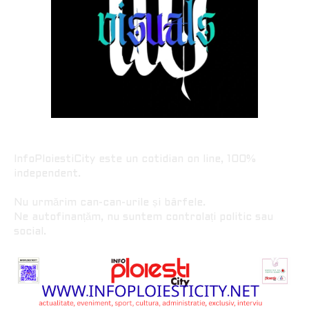
InfoPloiestiCity este un cotidian on line, 100%
independent.
Nu urmărim can-can-urile și bârfele.
Ne autofinanțăm, nu suntem controlați politic sau
social.