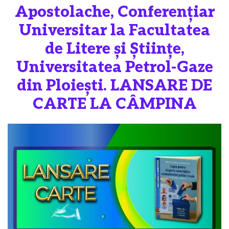
Apostolache, Conferențiar
Universitar la Facultatea
de Litere și Științe,
Universitatea Petrol-Gaze
din Ploiești. LANSARE DE
CARTE LA CÂMPINA