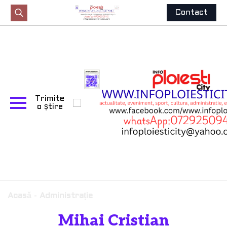
Contact
Search
for:
Trimite
o știre
Acasă
-
Administrație
Mihai Cristian