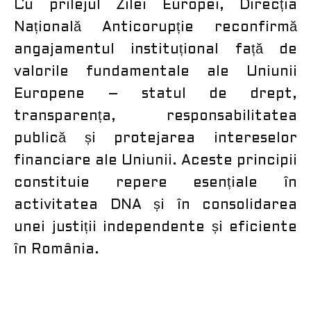
Cu prilejul Zilei Europei, Direcția
Națională Anticorupție reconfirmă
angajamentul instituțional față de
valorile fundamentale ale Uniunii
Europene – statul de drept,
transparența, responsabilitatea
publică și protejarea intereselor
financiare ale Uniunii. Aceste principii
constituie repere esențiale în
activitatea DNA și în consolidarea
unei justiții independente și eficiente
în România.