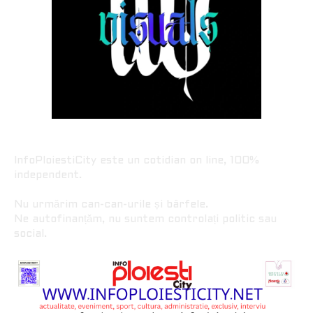
InfoPloiestiCity este un cotidian on line, 100%
independent.
Nu urmărim can-can-urile și bârfele.
Ne autofinanțăm, nu suntem controlați politic sau
social.