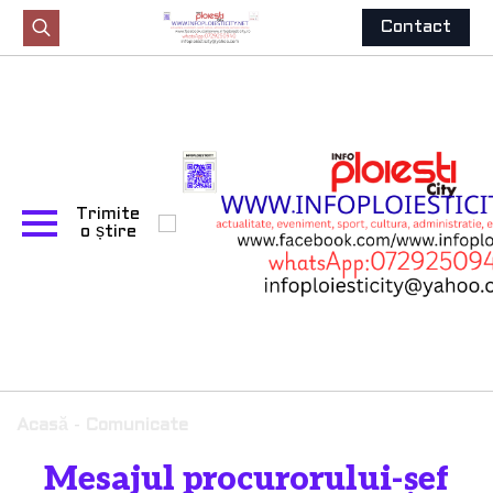
Contact
Search
for:
Trimite
o știre
Acasă
-
Comunicate
Mesajul procurorului-șef