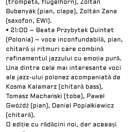
(trompetă, flugelhorn), Zoltán
Bubenyák (pian, clape), Zoltán Zana
(saxofon, EWI).
• 21:00 – Beata Przybytek Quintet
(Polonia) – voce inconfundabilă, pian,
chitară și ritmuri care combină
rafinamentul jazzului cu emoția pură.
Una dintre cele mai interesante voci
ale jazz-ului polonez acompaniată de
Kosma Kalamarz (chitară bass),
Tomasz Machański (tobe), Paweł
Gwóźdź (pian), Daniel Popiałkiewicz
(chitară).
O ediție cu rădăcini noi, dar aceeași