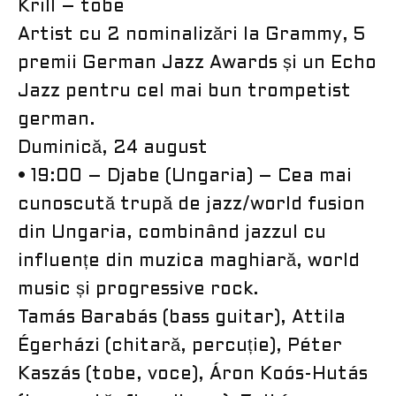
Krill – tobe
Artist cu 2 nominalizări la Grammy, 5
premii German Jazz Awards și un Echo
Jazz pentru cel mai bun trompetist
german.
Duminică, 24 august
• 19:00 – Djabe (Ungaria) – Cea mai
cunoscută trupă de jazz/world fusion
din Ungaria, combinând jazzul cu
influențe din muzica maghiară, world
music și progressive rock.
Tamás Barabás (bass guitar), Attila
Égerházi (chitară, percuție), Péter
Kaszás (tobe, voce), Áron Koós-Hutás