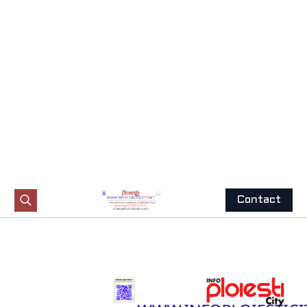
Contact
Search
for:
Trimite
o știre
Acasă
-
Cultura
„Jazz on the Avenue” –