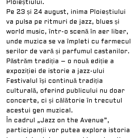
Ploieștiului.
Pe 23 și 24 august, inima Ploieștiului
va pulsa pe ritmuri de jazz, blues și
world music, într-o scenă în aer liber,
unde muzica se va împleti cu farmecul
serilor de vară și parfumul castanilor.
Păstrăm tradiția – o nouă ediție a
expoziției de istorie a jazz-ului
Festivalul își continuă tradiția
culturală, oferind publicului nu doar
concerte, ci și călătorie în trecutul
acestui gen muzical.
În cadrul „Jazz on the Avenue”,
participanții vor putea explora istoria