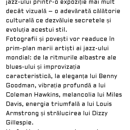
jazz-ului printr-o expoziție mai mult
decât vizuală – o adevărată călătorie
culturală ce dezvăluie secretele și
evoluția acestui stil.
Fotografii și povești vor readuce în
prim-plan marii artiști ai jazz-ului
mondial: de la ritmurile albastre ale
blues-ului și improvizația
caracteristică, la eleganța lui Benny
Goodman, vibrația profundă a lui
Coleman Hawkins, melancolia lui Miles
Davis, energia triumfală a lui Louis
Armstrong și strălucirea lui Dizzy
Gillespie.