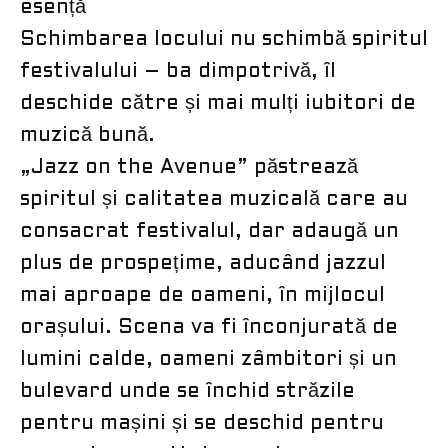
esență
Schimbarea locului nu schimbă spiritul
festivalului – ba dimpotrivă, îl
deschide către și mai mulți iubitori de
muzică bună.
„Jazz on the Avenue” păstrează
spiritul și calitatea muzicală care au
consacrat festivalul, dar adaugă un
plus de prospețime, aducând jazzul
mai aproape de oameni, în mijlocul
orașului. Scena va fi înconjurată de
lumini calde, oameni zâmbitori și un
bulevard unde se închid străzile
pentru mașini și se deschid pentru