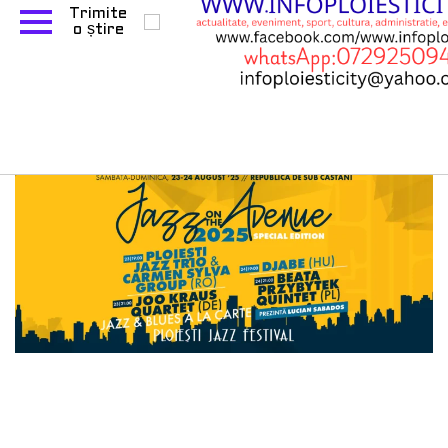
Ediția specială a „Jazz on
the Rooftop” coboară în
inima Ploieștiului.