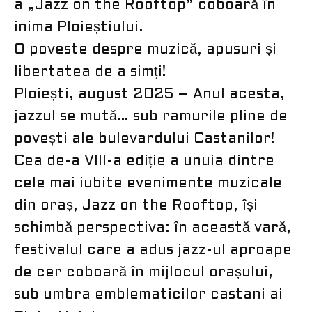
a „Jazz on the Rooftop” coboară în
inima Ploieștiului.
O poveste despre muzică, apusuri și
libertatea de a simți!
Ploiești, august 2025 – Anul acesta,
jazzul se mută… sub ramurile pline de
povești ale bulevardului Castanilor!
Cea de-a VIII-a ediție a unuia dintre
cele mai iubite evenimente muzicale
din oraș, Jazz on the Rooftop, își
schimbă perspectiva: în această vară,
festivalul care a adus jazz-ul aproape
de cer coboară în mijlocul orașului,
sub umbra emblematicilor castani ai