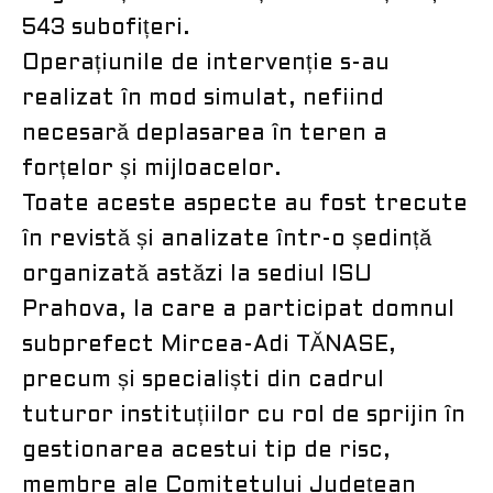
543 subofițeri.
Operațiunile de intervenție s-au
realizat în mod simulat, nefiind
necesară deplasarea în teren a
forțelor și mijloacelor.
Toate aceste aspecte au fost trecute
în revistă și analizate într-o ședință
organizată astăzi la sediul ISU
Prahova, la care a participat domnul
subprefect Mircea-Adi TĂNASE,
precum și specialiști din cadrul
tuturor instituțiilor cu rol de sprijin în
gestionarea acestui tip de risc,
membre ale Comitetului Județean