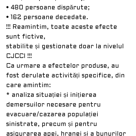
• 480 persoane dispărute;
• 162 persoane decedate.
!!! Reamintim, toate aceste efecte
sunt fictive,
stabilite și gestionate doar la nivelul
CJCCI !!!
Ca urmare a efectelor produse, au
fost derulate activități specifice, din
care amintim:
* analiza situației și inițierea
demersuilor necesare pentru
evacuare/cazarea populației
sinistrate, precum și pentru
asigurarea apei, hranei și a bunurilor