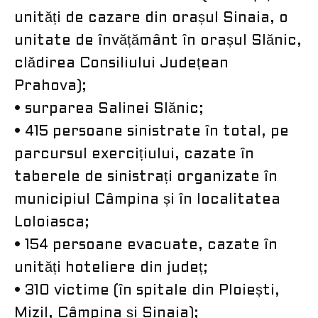
unități de cazare din orașul Sinaia, o
unitate de învățământ în orașul Slănic,
clădirea Consiliului Județean
Prahova);
• surparea Salinei Slănic;
• 415 persoane sinistrate în total, pe
parcursul exercițiului, cazate în
taberele de sinistrați organizate în
municipiul Câmpina și în localitatea
Loloiasca;
• 154 persoane evacuate, cazate în
unități hoteliere din județ;
• 310 victime (în spitale din Ploiești,
Mizil, Câmpina și Sinaia);