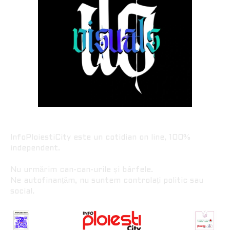
InfoPloiestiCity este un cotidian on line, 100%
independent.
Nu urmărim can-can-urile și bârfele.
Ne autofinanțăm, nu suntem controlați politic sau
social.