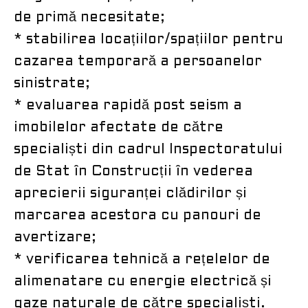
de primă necesitate;
* stabilirea locațiilor/spațiilor pentru
cazarea temporară a persoanelor
sinistrate;
* evaluarea rapidă post seism a
imobilelor afectate de către
specialiști din cadrul Inspectoratului
de Stat în Construcții în vederea
aprecierii siguranței clădirilor și
marcarea acestora cu panouri de
avertizare;
* verificarea tehnică a rețelelor de
alimenatare cu energie electrică și
gaze naturale de către specialiști.