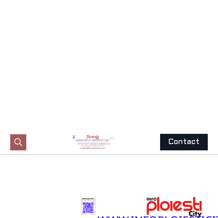
Contact
Search
for:
Trimite
o știre
Acasă
-
Eveniment
ISU PRAHOVA.EXERCIȚIU