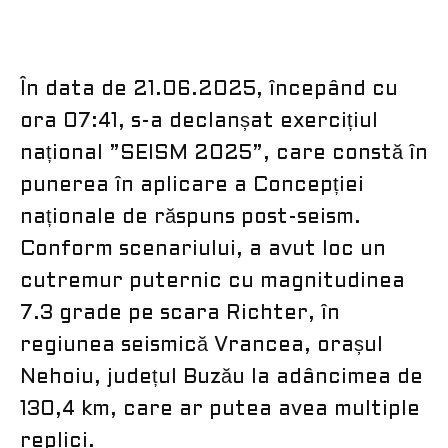
În data de 21.06.2025, începând cu
ora 07:41, s-a declanșat exercițiul
național ”SEISM 2025”, care constă în
punerea în aplicare a Concepției
naționale de răspuns post-seism.
Conform scenariului, a avut loc un
cutremur puternic cu magnitudinea
7.3 grade pe scara Richter, în
regiunea seismică Vrancea, orașul
Nehoiu, județul Buzău la adâncimea de
130,4 km, care ar putea avea multiple
replici.