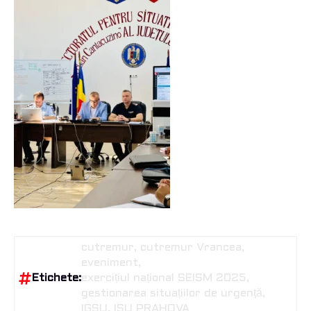
cutremur
cutremur Vrancea
eveniment
Etichete:
exercițiul național SEISM 2025
gestionarea situațiilor de urgență
IGSU
ISU PRAHOVA