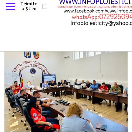
– SEISM 2025 .Bilanțul
general în urma situațiilor
operative în județ