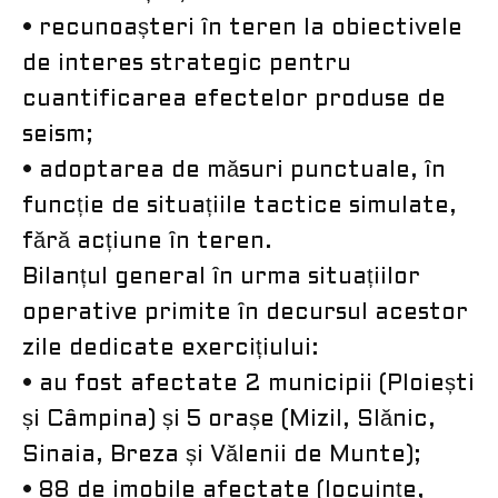
• recunoașteri în teren la obiectivele
de interes strategic pentru
cuantificarea efectelor produse de
seism;
• adoptarea de măsuri punctuale, în
funcție de situațiile tactice simulate,
fără acțiune în teren.
Bilanțul general în urma situațiilor
operative primite în decursul acestor
zile dedicate exercițiului:
• au fost afectate 2 municipii (Ploiești
și Câmpina) și 5 orașe (Mizil, Slănic,
Sinaia, Breza și Vălenii de Munte);
• 88 de imobile afectate (locuințe,