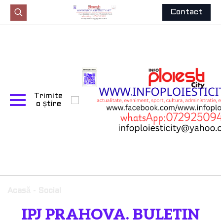
Contact
Search
for:
Trimite
o știre
Acasă
-
Social
IPJ PRAHOVA. BULETIN