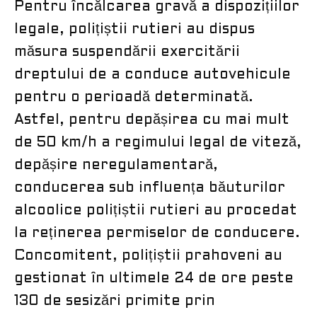
Pentru încălcarea gravă a dispozițiilor
legale, polițiștii rutieri au dispus
măsura suspendării exercitării
dreptului de a conduce autovehicule
pentru o perioadă determinată.
Astfel, pentru depășirea cu mai mult
de 50 km/h a regimului legal de viteză,
depășire neregulamentară,
conducerea sub influența băuturilor
alcoolice polițiștii rutieri au procedat
la reținerea permiselor de conducere.
Concomitent, polițiștii prahoveni au
gestionat în ultimele 24 de ore peste
130 de sesizări primite prin