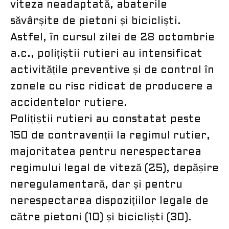
viteza neadaptată, abaterile
săvârșite de pietoni și bicicliști.
Astfel, în cursul zilei de 28 octombrie
a.c., polițiștii rutieri au intensificat
activitățile preventive și de control în
zonele cu risc ridicat de producere a
accidentelor rutiere.
Polițiștii rutieri au constatat peste
150 de contravenții la regimul rutier,
majoritatea pentru nerespectarea
regimului legal de viteză (25), depășire
neregulamentară, dar și pentru
nerespectarea dispozițiilor legale de
către pietoni (10) și bicicliști (30).