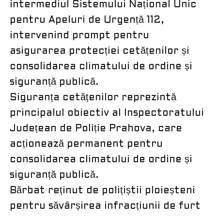
intermediul Sistemului Național Unic
pentru Apeluri de Urgență 112,
intervenind prompt pentru
asigurarea protecției cetățenilor și
consolidarea climatului de ordine și
siguranță publică.
Siguranța cetățenilor reprezintă
principalul obiectiv al Inspectoratului
Județean de Poliție Prahova, care
acționează permanent pentru
consolidarea climatului de ordine și
siguranță publică.
Bărbat reținut de polițiștii ploieșteni
pentru săvârșirea infracțiunii de furt