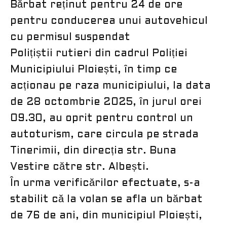
Bărbat reținut pentru 24 de ore
pentru conducerea unui autovehicul
cu permisul suspendat
Polițiștii rutieri din cadrul Poliției
Municipiului Ploiești, în timp ce
acționau pe raza municipiului, la data
de 28 octombrie 2025, în jurul orei
09.30, au oprit pentru control un
autoturism, care circula pe strada
Tinerimii, din direcția str. Buna
Vestire către str. Albești.
În urma verificărilor efectuate, s-a
stabilit că la volan se afla un bărbat
de 76 de ani, din municipiul Ploiești,