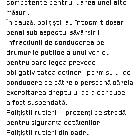
competente pentru luarea unei alte
măsuri.
În cauză, polițiștii au întocmit dosar
penal sub aspectul săvârșirii
infracțiunii de conducerea pe
drumurile publice a unui vehicul
pentru care legea prevede
obligativitatea deținerii permisului de
conducere de către o persoană căreia
exercitarea dreptului de a conduce i-
a fost suspendată.
Polițiștii rutieri – prezenți pe stradă
pentru siguranța cetățenilor
Polițiștii rutieri din cadrul