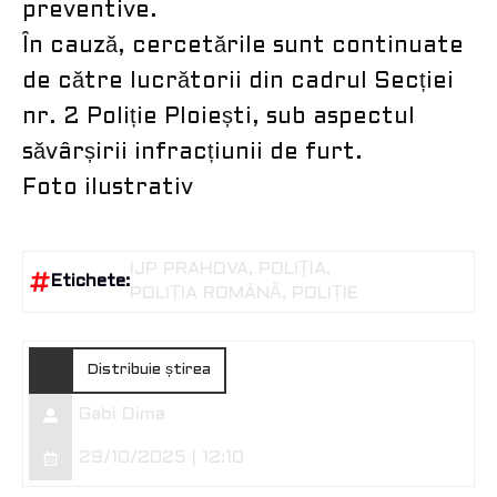
preventive.
În cauză, cercetările sunt continuate
de către lucrătorii din cadrul Secției
nr. 2 Poliție Ploiești, sub aspectul
săvârșirii infracțiunii de furt.
Foto ilustrativ
IJP PRAHOVA
POLIȚIA
Etichete:
POLIȚIA ROMÂNĂ
POLIȚIE
Distribuie știrea
Gabi Dima
29/10/2025 | 12:10