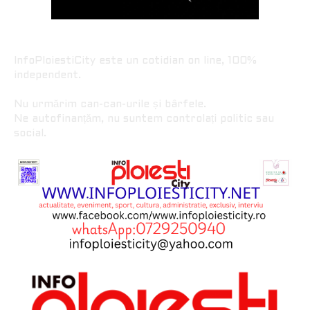
InfoPloiestiCity este un cotidian on line, 100%
independent.
Nu urmărim can-can-urile și bârfele.
Ne autofinanțăm, nu suntem controlați politic sau
social.