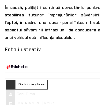
În cauză, polițiștii continuă cercetările pentru
stabilirea tuturor împrejurărilor săvârșirii
faptei, în cadrul unui dosar penal întocmit sub
aspectul săvârșirii infracțiunii de conducere a
unui vehicul sub influența alcoolului.
Foto ilustrativ
Etichete:
Distribuie știrea
Gabi Dima
03/02/2026 | 12:02