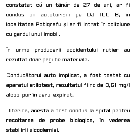
constatat că un tânăr de 27 de ani, ar fi
condus un autoturism pe DJ 100 B, în
localitatea Potigrafu și ar fi intrat în coliziune
cu gardul unui imobil.
În urma producerii accidentului rutier au
rezultat doar pagube materiale.
Conducătorul auto implicat, a fost testat cu
aparatul etilotest, rezultatul fiind de 0,61 mg/l
alcool pur în aerul expirat.
Ulterior, acesta a fost condus la spital pentru
recoltarea de probe biologice, în vederea
stabilirii alcoolemiei.