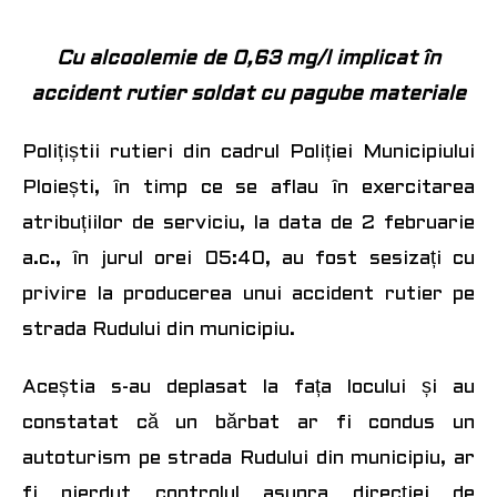
Cu alcoolemie de 0,63 mg/l implicat în
accident rutier soldat cu pagube materiale
Polițiștii
rutieri
din cadrul
Poli
ț
iei Municipiului
Ploi
ești, în timp ce se aflau în exercitarea
atribuțiilor de serviciu, la data de 2 februarie
a.c., în jurul orei 05:40, au fost sesizați cu
privire la producerea unui accident rutier pe
strada Rudului din municipiu.
Aceștia s-au deplasat la fața locului și au
constatat că un bărbat ar fi condus un
autoturism pe strada Rudului din municipiu
,
ar
fi pierdut controlul asupra direcției de