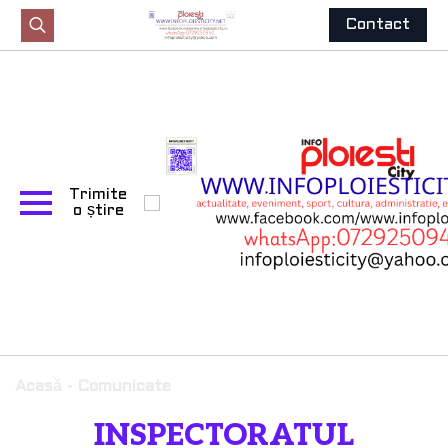
Contact
Search
for:
Trimite
o știre
Acasă
-
Comunicate
INSPECTORATUL