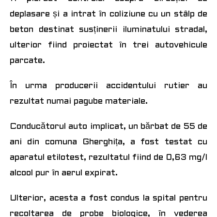
deplasare și a intrat în coliziune cu un stâlp de
beton destinat susținerii iluminatului stradal,
ulterior fiind proiectat în trei auto
vehicule
parcate.
În urma producerii accidentului rutier au
rezultat numai pagube materiale.
Conducătorul auto implicat, un bărbat de 55 de
ani din comuna Gherghița, a fost testat cu
aparatul etilotest, rezultatul fiind de 0,63 mg/l
alcool pur în aerul expirat.
Ulterior, acesta a fost condus la spital pentru
recoltarea de probe biologice, în vederea