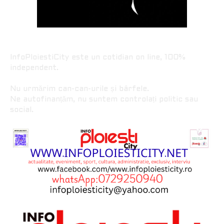
InfoPloiestiCity este un cotidian on line, 100%
independent.
Nu urmărim can-can-urile și bârfele.
Ne autofinanțăm, nu suntem controlați politic sau
social.