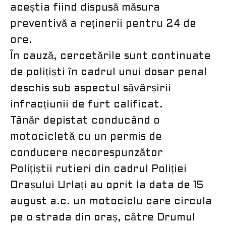
aceștia fiind dispusă măsura
preventivă a reținerii pentru 24 de
ore.
În cauză, cercetările sunt continuate
de polițiști în cadrul unui dosar penal
deschis sub aspectul săvârșirii
infracțiunii de furt calificat.
Tânăr depistat conducând o
motocicletă cu un permis de
conducere necorespunzător
Polițiștii rutieri din cadrul Poliției
Orașului Urlați au oprit la data de 15
august a.c. un motociclu care circula
pe o strada din oraș, către Drumul