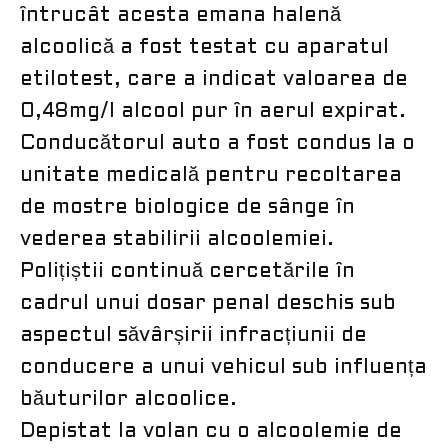
întrucât acesta emana halenă
alcoolică a fost testat cu aparatul
etilotest, care a indicat valoarea de
0,48mg/l alcool pur în aerul expirat.
Conducătorul auto a fost condus la o
unitate medicală pentru recoltarea
de mostre biologice de sânge în
vederea stabilirii alcoolemiei.
Polițiștii continuă cercetările în
cadrul unui dosar penal deschis sub
aspectul săvârșirii infracțiunii de
conducere a unui vehicul sub influența
băuturilor alcoolice.
Depistat la volan cu o alcoolemie de