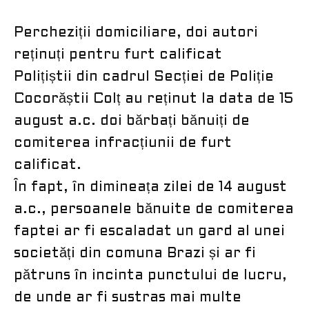
Percheziții domiciliare, doi autori
reținuți pentru furt calificat
Polițiștii din cadrul Secției de Poliție
Cocorăștii Colț au reținut la data de 15
august a.c. doi bărbați bănuiți de
comiterea infracțiunii de furt
calificat.
În fapt, în dimineața zilei de 14 august
a.c., persoanele bănuite de comiterea
faptei ar fi escaladat un gard al unei
societăți din comuna Brazi și ar fi
pătruns în incinta punctului de lucru,
de unde ar fi sustras mai multe