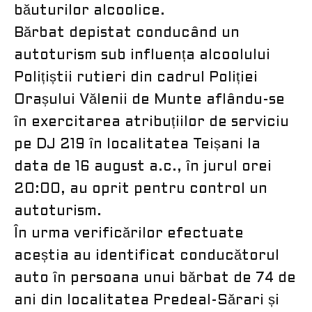
băuturilor alcoolice.
Bărbat depistat conducând un
autoturism sub influența alcoolului
Polițiștii rutieri din cadrul Poliției
Orașului Vălenii de Munte aflându-se
în exercitarea atribuțiilor de serviciu
pe DJ 219 în localitatea Teișani la
data de 16 august a.c., în jurul orei
20:00, au oprit pentru control un
autoturism.
În urma verificărilor efectuate
aceștia au identificat conducătorul
auto în persoana unui bărbat de 74 de
ani din localitatea Predeal-Sărari și