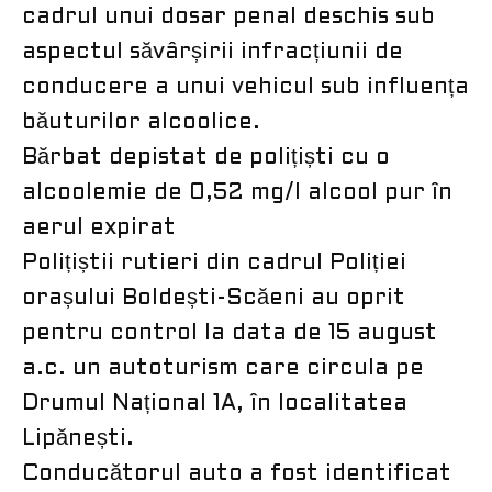
cadrul unui dosar penal deschis sub
aspectul săvârșirii infracțiunii de
conducere a unui vehicul sub influența
băuturilor alcoolice.
Bărbat depistat de polițiști cu o
alcoolemie de 0,52 mg/l alcool pur în
aerul expirat
Polițiștii rutieri din cadrul Poliției
orașului Boldești-Scăeni au oprit
pentru control la data de 15 august
a.c. un autoturism care circula pe
Drumul Național 1A, în localitatea
Lipănești.
Conducătorul auto a fost identificat