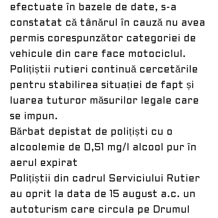
efectuate în bazele de date, s-a
constatat că tânărul în cauză nu avea
permis corespunzător categoriei de
vehicule din care face motociclul.
Polițiștii rutieri continuă cercetările
pentru stabilirea situației de fapt și
luarea tuturor măsurilor legale care
se impun.
Bărbat depistat de polițiști cu o
alcoolemie de 0,51 mg/l alcool pur în
aerul expirat
Polițiștii din cadrul Serviciului Rutier
au oprit la data de 15 august a.c. un
autoturism care circula pe Drumul