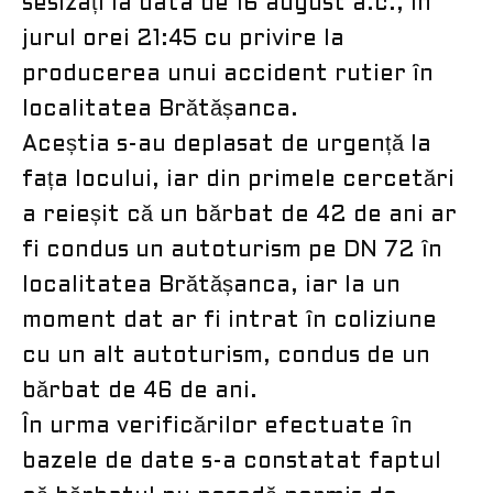
sesizați la data de 16 august a.c., în
jurul orei 21:45 cu privire la
producerea unui accident rutier în
localitatea Brătășanca.
Aceștia s-au deplasat de urgență la
fața locului, iar din primele cercetări
a reieșit că un bărbat de 42 de ani ar
fi condus un autoturism pe DN 72 în
localitatea Brătășanca, iar la un
moment dat ar fi intrat în coliziune
cu un alt autoturism, condus de un
bărbat de 46 de ani.
În urma verificărilor efectuate în
bazele de date s-a constatat faptul