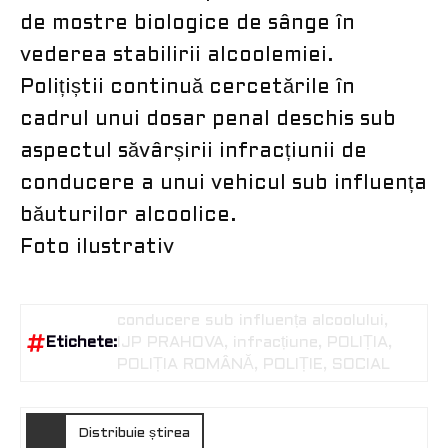
de mostre biologice de sânge în
vederea stabilirii alcoolemiei.
Polițiștii continuă cercetările în
cadrul unui dosar penal deschis sub
aspectul săvârșirii infracțiunii de
conducere a unui vehicul sub influența
băuturilor alcoolice.
Foto ilustrativ
conducere sub influența alcoolului
Etichete:
IJP PRAHOVA
infracțiune
POLIȚIA
POLIȚIA ROMÂNĂ
POLIȚIE
SOCIAL
Distribuie știrea