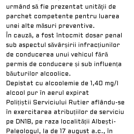
urmând să fie prezentat unităţii de
parchet competente pentru luarea
unei alte măsuri preventive.
În cauză, a fost întocmit dosar penal
sub aspectul săvârșirii infracțiunilor
de conducerea unui vehicul fără
permis de conducere și sub influența
băuturilor alcoolice.
Depistat cu alcoolemie de 1,40 mg/l
alcool pur în aerul expirat
Polițiștii Serviciului Rutier aflându-se
în exercitarea atribuțiilor de serviciu
pe DN1B, pe raza localității Albești-
Paleologul, la de 17 august a.c., în