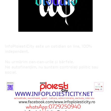
InfoPloiestiCity este un cotidian on line, 100%
independent.
Nu urmărim can-can-urile și bârfele.
Ne autofinanțăm, nu suntem controlați politic sau
social.