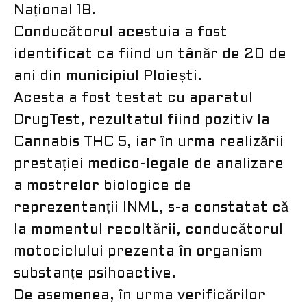
Național 1B.
Conducătorul acestuia a fost
identificat ca fiind un tânăr de 20 de
ani din municipiul Ploiești.
Acesta a fost testat cu aparatul
DrugTest, rezultatul fiind pozitiv la
Cannabis THC 5, iar în urma realizării
prestației medico-legale de analizare
a mostrelor biologice de
reprezentanții INML, s-a constatat că
la momentul recoltării, conducătorul
motociclului prezenta în organism
substanțe psihoactive.
De asemenea, în urma verificărilor