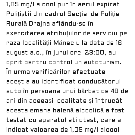
1,05 mg/l alcool pur în aerul expirat
Polițiștii din cadrul Secției de Poliție
Rurală Drajna aflându-se în
exercitarea atribuțiilor de serviciu pe
raza localității Măneciu la data de 16
august a.c., în jurul orei 23:00, au
oprit pentru control un autoturism.
În urma verificărilor efectuate
aceștia au identificat conducătorul
auto în persoana unui bărbat de 48 de
ani din aceeași localitate și întrucât
acesta emana halenă alcoolică a fost
testat cu aparatul etilotest, care a
indicat valoarea de 1,05 mg/l alcool