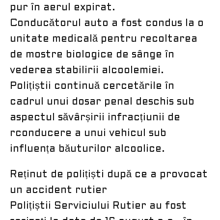
pur în aerul expirat.
Conducătorul auto a fost condus la o
unitate medicală pentru recoltarea
de mostre biologice de sânge în
vederea stabilirii alcoolemiei.
Polițiștii continuă cercetările în
cadrul unui dosar penal deschis sub
aspectul săvârșirii infracțiunii de
rconducere a unui vehicul sub
influența băuturilor alcoolice.
Reținut de polițiști după ce a provocat
un accident rutier
Polițiștii Serviciului Rutier au fost