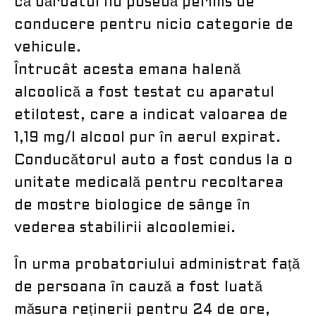
că bărbatul nu posedă permis de
conducere pentru nicio categorie de
vehicule.
Întrucât acesta emana halenă
alcoolică a fost testat cu aparatul
etilotest, care a indicat valoarea de
1,19 mg/l alcool pur în aerul expirat.
Conducătorul auto a fost condus la o
unitate medicală pentru recoltarea
de mostre biologice de sânge în
vederea stabilirii alcoolemiei.
În urma probatoriului administrat față
de persoana în cauză a fost luată
măsura reținerii pentru 24 de ore,