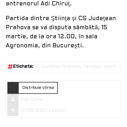
antrenorul Adi Chiruţ.
Partida dintre Ştiinţa şi CS Judeţean
Prahova se va disputa sâmbătă, 15
martie, de la ora 12.00, în sala
Agronomia, din Bucureşti.
Etichete:
CS Judeţean Prahova
handbal
sport
Distribuie știrea
Gabi Dima
13/03/2025 | 22:03