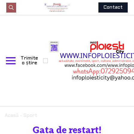
Contact
Search
for:
Trimite
o știre
Acasă
-
Sport
Gata de restart!