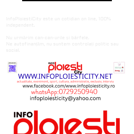
InfoPloiestiCity este un cotidian on line, 100%
independent.
Nu urmărim can-can-urile și bârfele.
Ne autofinanțăm, nu suntem controlați politic sau
social.