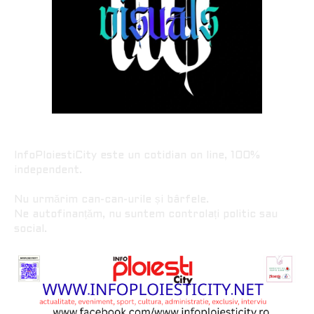
InfoPloiestiCity este un cotidian on line, 100%
independent.
Nu urmărim can-can-urile și bârfele.
Ne autofinanțăm, nu suntem controlați politic sau
social.