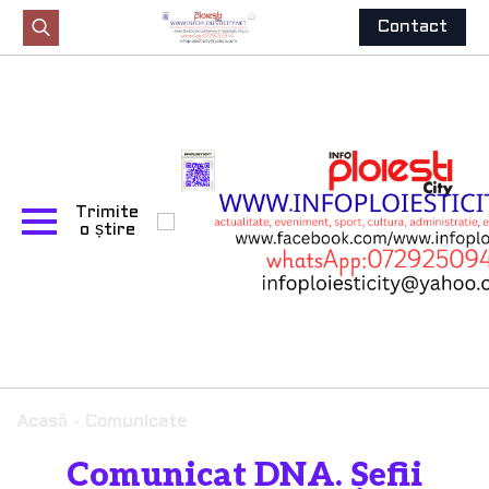
Contact
Search
for:
Trimite
o știre
Acasă
-
Comunicate
Comunicat DNA. Șefii