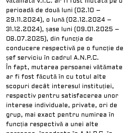
vătămată V.I.C. ar fi fost mutată pe o
perioadă de două luni (02.10 –
29.11.2024), o lună (02.12.2024 –
31.12.2024), șase luni (09.01.2025 –
08.07.2025), din funcția de
conducere respectivă pe o funcție de
șef serviciu în cadrul A.N.P.C.
În fapt, mutarea persoanei vătămate
ar fi fost făcută în cu totul alte
scopuri decât interesul instituției,
respectiv pentru satisfacerea unor
interese individuale, private, ori de
grup, mai exact pentru numirea în
funcția respectivă a unei alte