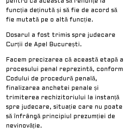
pentru ca aceasta să renunțe la
funcția deținută și să fie de acord să
fie mutată pe o altă funcție.
Dosarul a fost trimis spre judecare
Curții de Apel București.
Facem precizarea că această etapă a
procesului penal reprezintă, conform
Codului de procedură penală,
finalizarea anchetei penale și
trimiterea rechizitoriului la instanță
spre judecare, situație care nu poate
să înfrângă principiul prezumției de
nevinovăție.