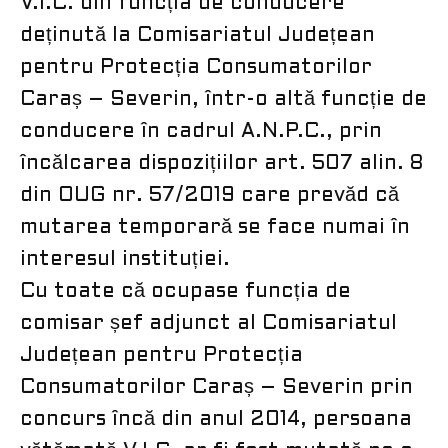
V.I.C. din funcția de conducere
deținută la Comisariatul Județean
pentru Protecția Consumatorilor
Caraș – Severin, într-o altă funcție de
conducere în cadrul A.N.P.C., prin
încălcarea dispozițiilor art. 507 alin. 8
din OUG nr. 57/2019 care prevăd că
mutarea temporară se face numai în
interesul instituției.
Cu toate că ocupase funcția de
comisar șef adjunct al Comisariatul
Județean pentru Protecția
Consumatorilor Caraș – Severin prin
concurs încă din anul 2014, persoana