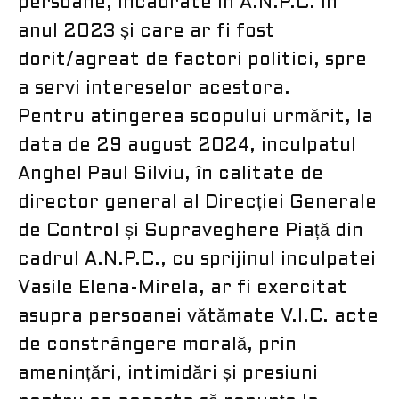
persoane, încadrate în A.N.P.C. în
anul 2023 și care ar fi fost
dorit/agreat de factori politici, spre
a servi intereselor acestora.
Pentru atingerea scopului urmărit, la
data de 29 august 2024, inculpatul
Anghel Paul Silviu, în calitate de
director general al Direcției Generale
de Control și Supraveghere Piață din
cadrul A.N.P.C., cu sprijinul inculpatei
Vasile Elena-Mirela, ar fi exercitat
asupra persoanei vătămate V.I.C. acte
de constrângere morală, prin
amenințări, intimidări și presiuni