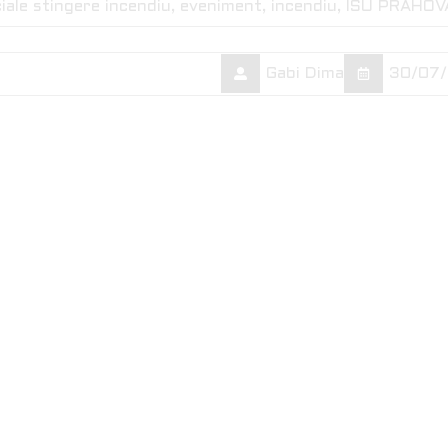
iale stingere incendiu
eveniment
incendiu
ISU PRAHOV
Gabi Dima
30/07/