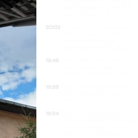
„Seniorii Ploieștiului” revine la
ritmul obișnuit, cu activități în
fiecare miercuri și joi
20:03
47 de unități de învățământ și
unități conexe din municipiul
Ploiești beneficiază de
investiții pentru o educație
modernă
19:46
O nouă stagiune, la Teatrul
„Toma Caragiu”-2026-2027.
Programul spectacole (foto)
19:39
Jazz on the Avenue revine în
2026 în Republica de sub
Castani!
19:34
PLOIEȘTI.75 de sancțiuni și
amenzi de peste 131.000 de lei,
în urma controalelor privind
transportul de persoane și