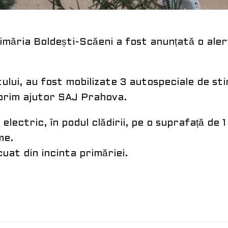
Primăria Boldești-Scăeni a fost anunțată o ale
lui, au fost mobilizate 3 autospeciale de st
 prim ajutor SAJ Prahova.
 electric, în podul clădirii, pe o suprafață de 1
me.
at din incinta primăriei.