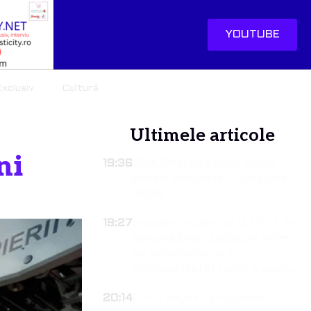
YOUTUBE
xclusiv
Cultură
Ultimele articole
ni
19:36
DNA.Selecție a unor cauze
penale finalizate în luna iulie
2026
19:27
Accident rutier pe DJ 101 I, în
comuna Blejoi.Coliziune între
un autoturism și o
motocicletă.Un tânăr a ajuns
la spital
20:14
Din 5 august, programul