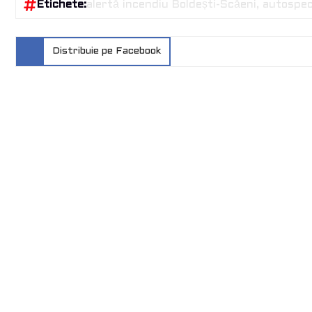
Etichete:
alertă incendiu Boldești-Scăeni
autospec
Distribuie pe Facebook