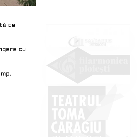
mărfuri
rtă de
ingere cu
 mp.