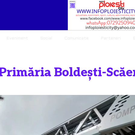
Eveniment
Social
Comunicate
Parteneri
E
 Primăria Boldești-Scăe