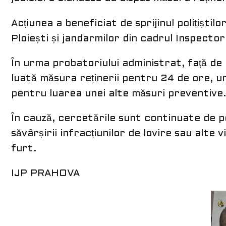
Acțiunea a beneficiat de sprijinul polițiști
Ploiești și jandarmilor din cadrul Inspect
În urma probatoriului administrat, față de
luată măsura reținerii pentru 24 de ore, u
pentru luarea unei alte măsuri preventive.
În cauză, cercetările sunt continuate de po
săvârșirii infracțiunilor de lovire sau alte vi
furt.
IJP PRAHOVA