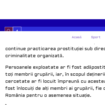
Grupul infracțional organizat, care ar fi 
structurat pe mai multe nivele și paliere, 
Astfel, sub coordonarea liderilor (aflați în 
tinere, practicante ale prostituției, în sp
transportat în mai multe țări din Europa, în
continue practicarea prostituției sub dir
criminalitate organizată.
Persoanele exploatate ar fi fost adăpostit
toți membrii grupării, iar, în scopul deține
cercetate ar fi locuit împreună cu acestea
fost înlocuiți de alți membri ai grupării, fie c
România pentru o asemenea situație.