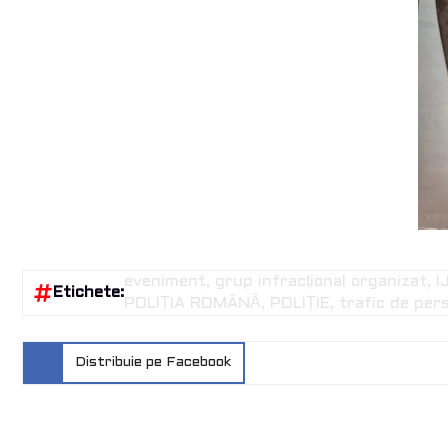
eveniment
grup infracțional organizat
I
Etichete:
POLIȚIA ROMÂNĂ
POLIȚIE
trafic de per
Distribuie pe Facebook