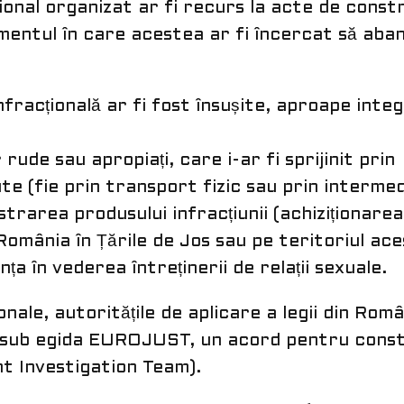
țional organizat ar fi recurs la acte de cons
momentul în care acestea ar fi încercat să ab
fracțională ar fi fost însușite, aproape integ
 rude sau apropiați, care i-ar fi sprijinit prin
e (fie prin transport fizic sau prin intermed
istrarea produsului infracțiunii (achiziționarea
România în Țările de Jos sau pe teritoriul ace
nța în vederea întreținerii de relații sexuale.
nale, autoritățile de aplicare a legii din Româ
, sub egida EUROJUST, un acord pentru const
t Investigation Team).