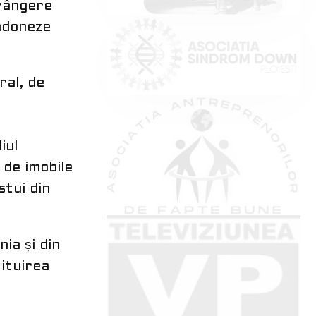
trângere
andoneze
ral, de
iul
 de imobile
stui din
nia și din
ituirea