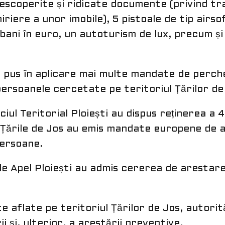
escoperite și ridicate documente (privind tra
iriere a unor imobile), 5 pistoale de tip airsof
bani în euro, un autoturism de lux, precum și
u pus în aplicare mai multe mandate de perche
 persoanele cercetate pe teritoriul Țărilor de
iciul Teritorial Ploiești au dispus reținerea a
n Țările de Jos au emis mandate europene de 
persoane.
 de Apel Ploiești au admis cererea de arestar
aflate pe teritoriul Țărilor de Jos, autorită
i și, ulterior, a arestării preventive.