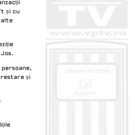
nzacții
t și cu
 alte
ziție
 Jos.
 4 persoane,
arestare și
e
țile