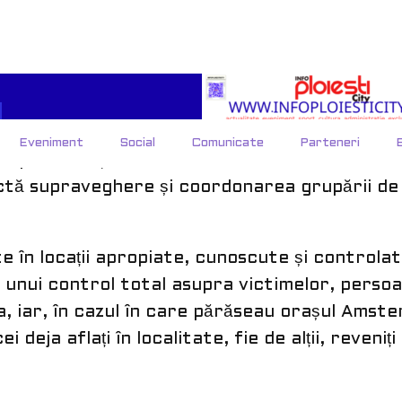
acționat preponderent în orașul Amsterdam, a
aflate în strânsă conexiune.
relații de rudenie), membrii ar fi identificat ș
ecial prin metoda „Loverboy”, după care le-ar 
 special în Țările de Jos, unde le-ar fi deter
ectă supraveghere și coordonarea grupării de
e în locații apropiate, cunoscute și controla
rii unui control total asupra victimelor, perso
, iar, în cazul în care părăseau orașul Amste
ei deja aflați în localitate, fie de alții, reveniți