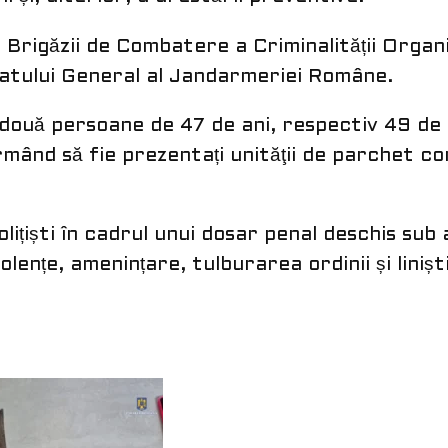
lor Brigăzii de Combatere a Criminalității Organ
oratului General al Jandarmeriei Române.
 două persoane de 47 de ani, respectiv 49 de 
rmând să fie prezentați unităţii de parchet 
lițiști în cadrul unui dosar penal deschis sub
olențe, amenințare, tulburarea ordinii și liniști