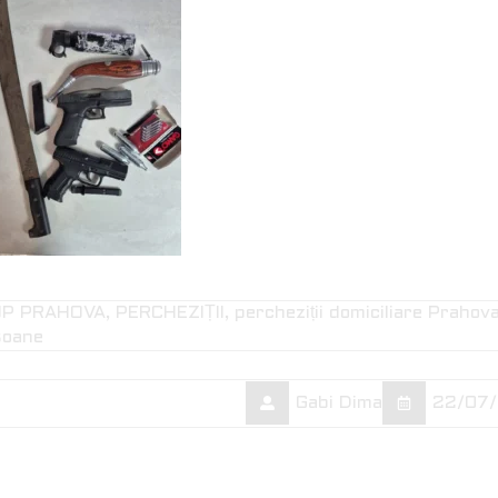
JP PRAHOVA
PERCHEZIȚII
percheziții domiciliare Prahov
soane
Gabi Dima
22/07/