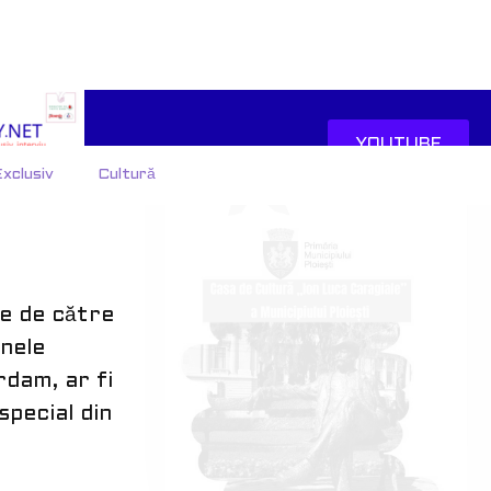
 fost
i recrutat
fi
minat să
te de către
anele
rdam, ar fi
 special din