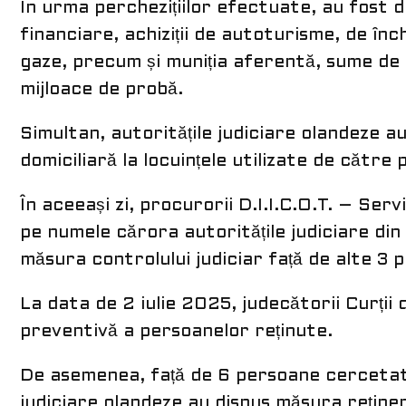
În urma perchezițiilor efectuate, au fost d
financiare, achiziții de autoturisme, de înch
gaze, precum și muniția aferentă, sume de 
mijloace de probă.
Simultan, autoritățile judiciare olandeze a
domiciliară la locuințele utilizate de către
În aceeași zi, procurorii D.I.I.C.O.T. – Serv
pe numele cărora autoritățile judiciare di
măsura controlului judiciar față de alte 3 
La data de 2 iulie 2025, judecătorii Curții
preventivă a persoanelor reținute.
De asemenea, față de 6 persoane cercetate 
judiciare olandeze au dispus măsura rețineri