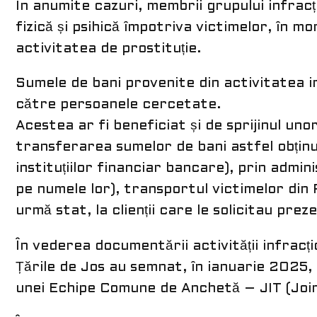
În anumite cazuri, membrii grupului infrac
fizică și psihică împotriva victimelor, în 
activitatea de prostituție.
Sumele de bani provenite din activitatea in
către persoanele cercetate.
Acestea ar fi beneficiat și de sprijinul unor
transferarea sumelor de bani astfel obținut
instituțiilor financiar bancare), prin admin
pe numele lor), transportul victimelor din 
urmă stat, la clienții care le solicitau preze
În vederea documentării activității infracțio
Țările de Jos au semnat, în ianuarie 2025
unei Echipe Comune de Anchetă – JIT (Join