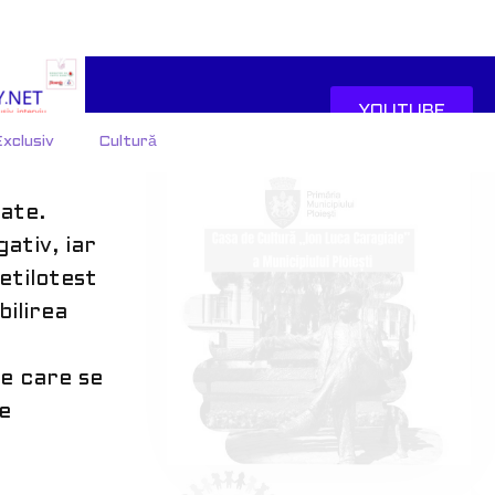
.
 că o
intersecția
cători
tate.
ativ, iar
etilotest
bilirea
le care se
re