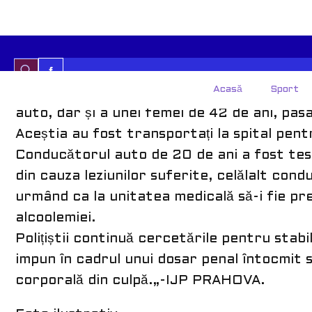
producerea unui accident rutier pe Drumul 
Aceștia s-au deplasat la fața locului și din
femeie de 45 de ani care conducea un auto
cu DJ 100 C, ar fi intrat în coliziune cu 
În urma producerii accidentului rutier a 
auto, dar și a unei femei de 42 de ani, pa
Aceștia au fost transportați la spital pent
Conducătorul auto de 20 de ani a fost test
din cauza leziunilor suferite, celălalt con
urmând ca la unitatea medicală să-i fie pr
alcoolemiei.
Polițiștii continuă cercetările pentru stabi
impun în cadrul unui dosar penal întocmit s
corporală din culpă.„-IJP PRAHOVA.