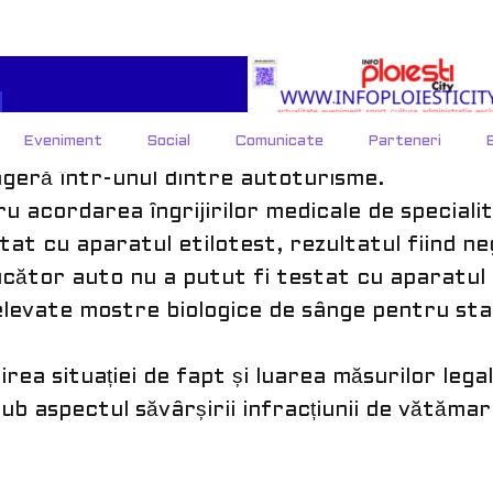
Județean 100 C, în afara localității Baba Ana
 primele cercetări efectuate, a reieșit faptul
turism pe Drumul Judeţean 149, ajungând în 
un autoturism condus de un tânăr de 20 de ani.
rezultat vătămarea corporală a ambilor condu
sageră într-unul dintre autoturisme.
ru acordarea îngrijirilor medicale de speciali
at cu aparatul etilotest, rezultatul fiind neg
ducător auto nu a putut fi testat cu aparatul 
elevate mostre biologice de sânge pentru sta
lirea situației de fapt și luarea măsurilor lega
ub aspectul săvârșirii infracțiunii de vătăma