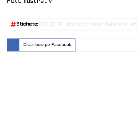
Foto ilustrativ
Etichete:
ACCIDENT
accident rutier Baba Ana
am
Distribuie pe Facebook