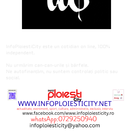
InfoPloiestiCity este un cotidian on line, 100%
independent.
Nu urmărim can-can-urile și bârfele.
Ne autofinanțăm, nu suntem controlați politic sau
social.