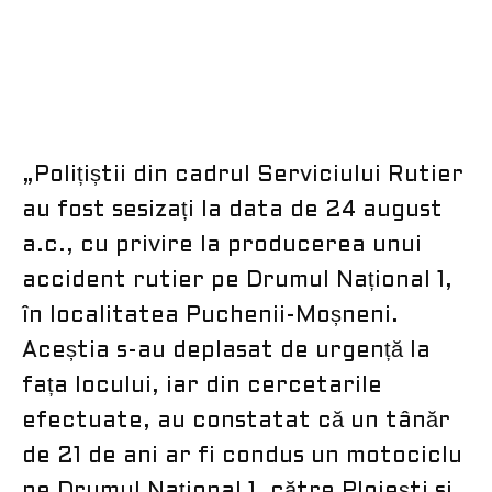
„Polițiștii din cadrul Serviciului Rutier
au fost sesizați la data de 24 august
a.c., cu privire la producerea unui
accident rutier pe Drumul Național 1,
în localitatea Puchenii-Moșneni.
Aceștia s-au deplasat de urgență la
fața locului, iar din cercetarile
efectuate, au constatat că un tânăr
de 21 de ani ar fi condus un motociclu