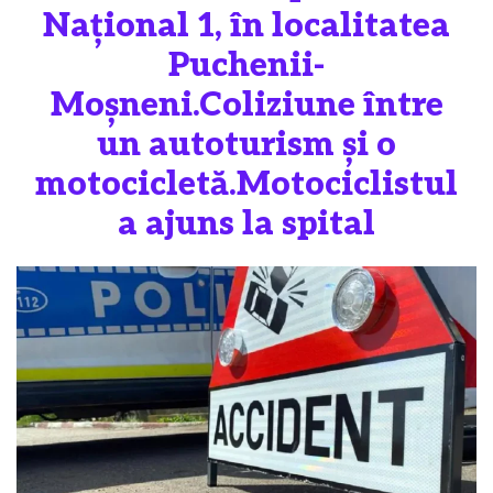
Național 1, în localitatea
Puchenii-
Moșneni.Coliziune între
un autoturism și o
motocicletă.Motociclistul
a ajuns la spital