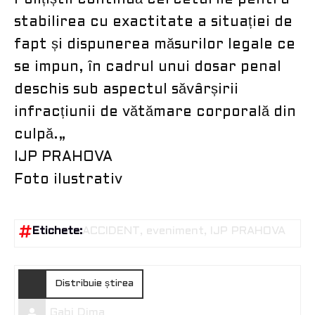
Polițiștii continuă cercetarile pentru
stabilirea cu exactitate a situației de
fapt și dispunerea măsurilor legale ce
se impun, în cadrul unui dosar penal
deschis sub aspectul săvârșirii
infracțiunii de vătămare corporală din
culpă.„
IJP PRAHOVA
Foto ilustrativ
Etichete:
ACCIDENT
eveniment
IJP PRAHOVA
Distribuie știrea
Gabi Dima