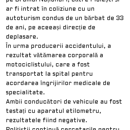
pe Drumul Național 1, către Ploiești si
ar fi intrat în coliziune cu un
autoturism condus de un bărbat de 33
de ani, pe aceeași direcție de
deplasare.
În urma producerii accidentului, a
rezultat vătămarea corporală a
motociclistului, care a fost
transportat la spital pentru
acordarea îngrijirilor medicale de
specialitate.
Ambii conducători de vehicule au fost
testați cu aparatul etilometru,
rezultatele fiind negative.