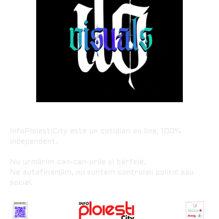
InfoPloiestiCity este un cotidian on line, 100%
independent.
Nu urmărim can-can-urile și bârfele.
Ne autofinanțăm, nu suntem controlați politic sau
social.