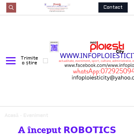
Contact
Search
for:
Trimite
o știre
Acasă
-
Eveniment
A început 𝗥𝗢𝗕𝗢𝗧𝗜𝗖𝗦