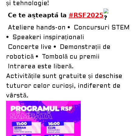
și tehnologie!
𝗖𝗲 𝘁𝗲 𝗮𝘀̗𝘁𝗲𝗮𝗽𝘁𝗮̆ 𝗹𝗮
#𝗥𝗦𝗙𝟮𝟬𝟮𝟱
Ateliere hands-on • Concursuri STEM
• Speakeri inspiraționali
Concerte live • Demonstrații de
robotică • Tombolă cu premii
Intrarea este liberă.
Activitățile sunt gratuite și deschise
tuturor celor curioși, indiferent de
vârstă.