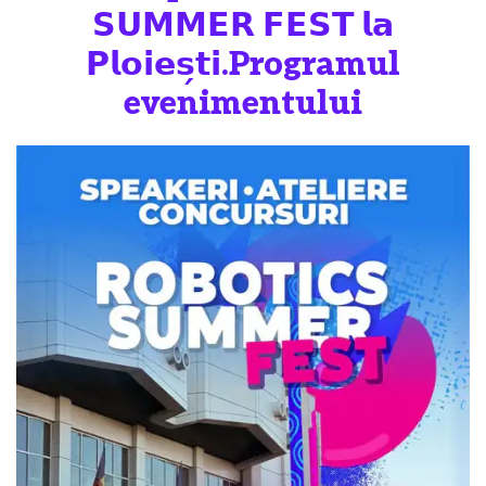
𝗦𝗨𝗠𝗠𝗘𝗥 𝗙𝗘𝗦𝗧 𝗹𝗮
𝗣𝗹𝗼𝗶𝗲𝘀̗𝘁𝗶.Programul
evenimentului