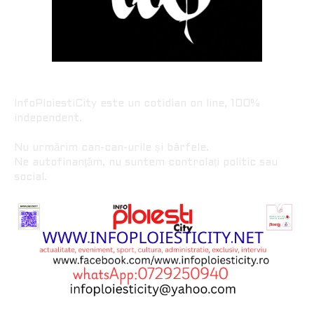
InfoPloiestiCity este un cotidian on line, 100%
independent.
Nu urmărim can-can-urile și bârfele.
Ne autofinanțăm, nu suntem controlați politic sau
social.