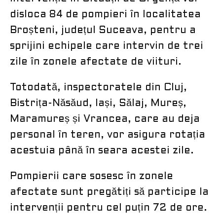
disloca 84 de pompieri în localitatea
Broșteni, județul Suceava, pentru a
sprijini echipele care intervin de trei
zile în zonele afectate de viituri.
Totodată, inspectoratele din Cluj,
Bistrița-Năsăud, Iași, Sălaj, Mureș,
Maramureș și Vrancea, care au deja
personal în teren, vor asigura rotația
acestuia până în seara acestei zile.
Pompierii care sosesc în zonele
afectate sunt pregătiți să participe la
intervenții pentru cel puțin 72 de ore.