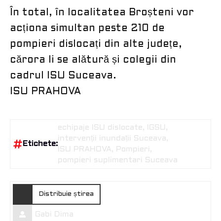
În total, în localitatea Broșteni vor
acționa simultan peste 210 de
pompieri dislocați din alte județe,
cărora li se alătură și colegii din
cadrul ISU Suceava.
ISU PRAHOVA
echipaje ISU dislocate
IGSU
intervenții inundații Suceava
Etichete:
ISU PRAHOVA
Pompieri
pompieri suplimentari Suceava
Distribuie știrea
Gabi Dima