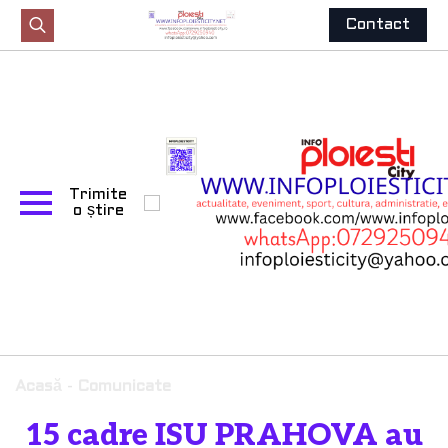
Contact
Search
for:
Trimite
o știre
Acasă
-
Comunicate
15 cadre ISU PRAHOVA au