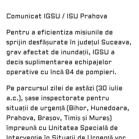
Comunicat IGSU / ISU Prahova
Pentru a eficientiza misiunile de
sprijin desfășurate în județul Suceava,
grav afectat de inundații, IGSU a
decis suplimentarea echipajelor
operative cu încă 84 de pompieri.
Pe parcursul zilei de astăzi (30 iulie
a.c.), șase inspectorate pentru
situații de urgență (Bihor, Hunedoara,
Prahova, Brașov, Timiș și Mureș)
împreună cu Unitatea Specială de
Intervenție în Situații de Urgență vor